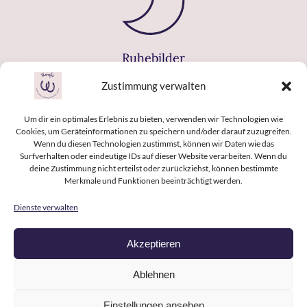
Ruhebilder
Zustimmung verwalten
Buche gerne eine Schnupperstunde um
Um dir ein optimales Erlebnis zu bieten, verwenden wir Technologien wie
auszuprobieren, welche Inhalte für dich
Cookies, um Geräteinformationen zu speichern und/oder darauf zuzugreifen.
umsetzbar sind.
Wenn du diesen Technologien zustimmst, können wir Daten wie das
Surfverhalten oder eindeutige IDs auf dieser Website verarbeiten. Wenn du
deine Zustimmung nicht erteilst oder zurückziehst, können bestimmte
Merkmale und Funktionen beeinträchtigt werden.
HIER ANFRAGEN
Dienste verwalten
Akzeptieren
Impressum
Datenschutz
AGB's
Ablehnen
Einstellungen ansehen